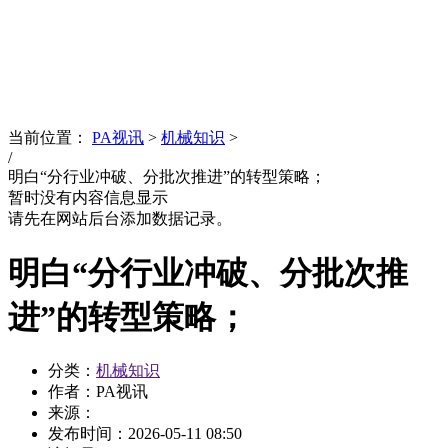
News
文化品牌
当前位置：
PA视讯
>
机械知识
>
/
明白“分行业冲破、分批次推进”的转型策略；
暂时没有内容信息显示
请先在网站后台添加数据记录。
明白“分行业冲破、分批次推
进”的转型策略；
分类：
机械知识
作者：PA视讯
来源：
发布时间：
2026-05-11 08:50