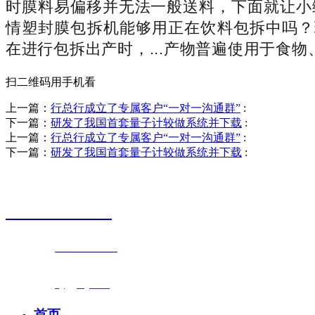
时膜料易偏移并无法一般送料，下面就让小
情塑封膜包拆机能够用正在饮料包拆中吗？
在进行包拆出产时，...产物普遍使用于食
扫二维码用手机看
上一篇：
行总行成立了专属客户“一对一沟通群”
:
下一篇：
研发了我国首套量子计较做系统并下载
:
上一篇：
行总行成立了专属客户“一对一沟通群”
:
下一篇：
研发了我国首套量子计较做系统并下载
:
销售热线
0523-87590811
联系电话：
0523-87590811
传真号码：0523-87686463
邮箱地址：
nj@jsnj.com
首页