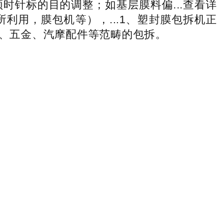
针标的目的调整；如基层膜料偏...查看详
用，膜包机等），...1、塑封膜包拆机正
品、五金、汽摩配件等范畴的包拆。