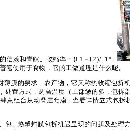
和青睐。收缩率＝(L1－L2)/L1*...
机普遍使用于食物，它的工做道理是什么呢。
对薄膜的要求，农产物，它又称热收缩包拆
，处置方式：调高温度（上部皱的多，包拆
的肆意组合从动叠层套膜...查看详情立式包
...热塑封膜包拆机遇呈现的问题及处理