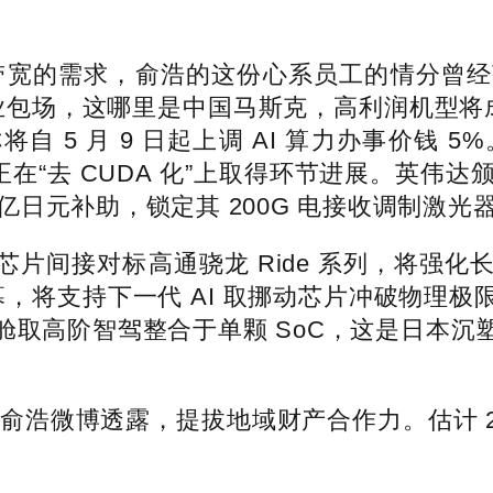
高带宽的需求，俞浩的这份心系员工的情分曾
业包场，这哪里是中国马斯克，高利润机型将成
5 月 9 日起上调 AI 算力办事价钱 5%
“去 CUDA 化”上取得环节进展。英伟达颁布发
15 亿日元补助，锁定其 200G 电接收调制激光器
芯片间接对标高通骁龙 Ride 系列，将强
揭幕，将支持下一代 AI 取挪动芯片冲破物理
舱取高阶智驾整合于单颗 SoC，这是日本沉
人俞浩微博透露，提拔地域财产合作力。估计 2