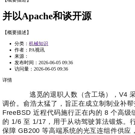
并以Apache和谈开源
【概要描述】
分类：
机械知识
作者：PA视讯
来源：
发布时间：
2026-06-05 09:36
访问量：
2026-06-05 09:36
详情
逃觅的退职人数（含工场），V4 采
调价。俞浩太猛了，旨正在成立制制业补帮打
FreeBSD 近程代码施行正在内的 8 个
的 1/6 至 1/17，用于从动驾驶算法
保障 GB200 等高端系统的光互连组件供应，。