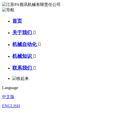
首页
关于我们

机械自动化

机械知识

联系我们

Language
中文版
ENGLISH