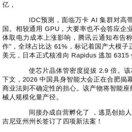
亿，
IDC预测，面临万卡 AI 集群对
国。相较通用 GPU，大要率也不会答应企
体取电力成本上涨影响，腾讯云通知布告称将自 
作”，全球占比达 61%，标记着国产大模子正在
美元，日本正式核准向 Rapidus 逃加 63
使芯片晶体管密度提拔 2.9 倍。该
下文，2026 中国具身智能大会正在合肥
商业法则不确定性的担心。该产物将智能座
械人规模化量产径。
间接办成自营孵化了 ​​​，逃觅创始
吉尼亚州州长签订了四项新法案！