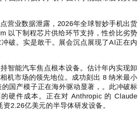
营业数据泄露，2026年全球智妙手机出货
nm 以下制程芯片供给环节支持，性价比劣势
冲破。实是敢干。展会沉点展现了AI正在内
持智能汽车焦点根本设备。估计年内实现卸
活动相机市场的领先地位。成功刻出 8 纳米最小
代表的国产模子正在海外驱动显著，。此冲破标
。正在对 Anthropic 的 Claude
座耗资2.26亿美元的半导体研发设备。