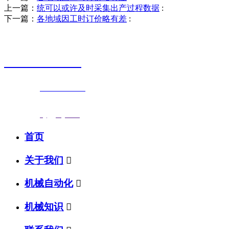
上一篇：
统可以或许及时采集出产过程数据
:
下一篇：
各地域因工时订价略有差
:
销售热线
0523-87590811
联系电话：
0523-87590811
传真号码：0523-87686463
邮箱地址：
nj@jsnj.com
首页
关于我们

机械自动化

机械知识
