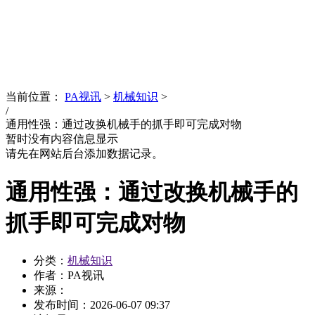
News
文化品牌
当前位置：
PA视讯
>
机械知识
>
/
通用性强：通过改换机械手的抓手即可完成对物
暂时没有内容信息显示
请先在网站后台添加数据记录。
通用性强：通过改换机械手的
抓手即可完成对物
分类：
机械知识
作者：PA视讯
来源：
发布时间：
2026-06-07 09:37