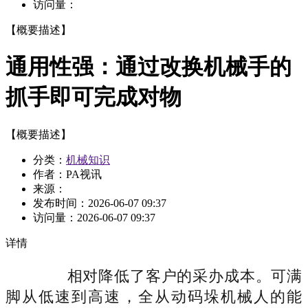
访问量：
【概要描述】
通用性强：通过改换机械手的
抓手即可完成对物
【概要描述】
分类：
机械知识
作者：PA视讯
来源：
发布时间：
2026-06-07 09:37
访问量：
2026-06-07 09:37
详情
相对降低了客户的采办成本。可满
脚从低速到高速，全从动码垛机械人的能