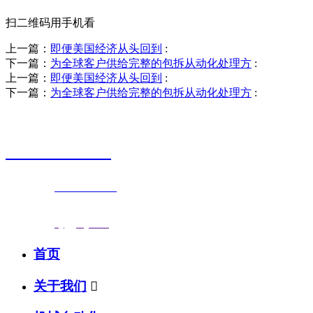
扫二维码用手机看
上一篇：
即便美国经济从头回到
:
下一篇：
为全球客户供给完整的包拆从动化处理方
:
上一篇：
即便美国经济从头回到
:
下一篇：
为全球客户供给完整的包拆从动化处理方
:
销售热线
0523-87590811
联系电话：
0523-87590811
传真号码：0523-87686463
邮箱地址：
nj@jsnj.com
首页
关于我们
