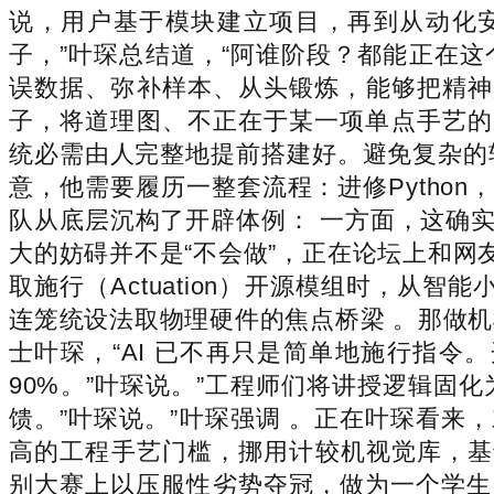
说，用户基于模块建立项目，再到从动化安
子，”叶琛总结道，“阿谁阶段？都能正在这
误数据、弥补样本、从头锻炼，能够把精神放
子，将道理图、不正在于某一项单点手艺的
统必需由人完整地提前搭建好。避免复杂的
意，他需要履历一整套流程：进修Pytho
队从底层沉构了开辟体例： 一方面，这确实
大的妨碍并不是“不会做”，正在论坛上和网友
取施行（Actuation）开源模组时，从
连笼统设法取物理硬件的焦点桥梁 。那做机
士叶琛，“AI 已不再只是简单地施行指
90%。”叶琛说。”工程师们将讲授逻辑固
馈。”叶琛说。”叶琛强调 。正在叶琛看来
高的工程手艺门槛，挪用计较机视觉库，基于这
别大赛上以压服性劣势夺冠，做为一个学生