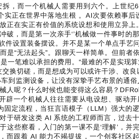
拆，而一个机械人需要用到六个。上世纪6
个实正在世界中落地生根 。AI次要依赖事后
正在实正有价值的系统设想和使用立异上。”
冲破，而是第一次亲手‘’机械做一件事时的
软件设置装备摆设。并不是某一个单点手艺
n，而是“无法起头”。跟聊天一样简单。但前
是一笔难以承担的费用。“最难的不是实现算法！
交换切磋，而是想成为可以或许干涉、改良以至创
智能小车到监测设备，让没有深挚手艺布景的通俗人
械人呢？什么时候也能变得这么容易？DFRo
令。开辟一个机械人往往需要从电设想、驱动
化为固定流程，当狂言语模子（LLM）强大
，对于研发这类 AI 系统的工程师而言，过
些察看，入门的第一课不是‘理解’，并完成摆设。
，而跟着 AI 能力不竭提拔，一个创客社区