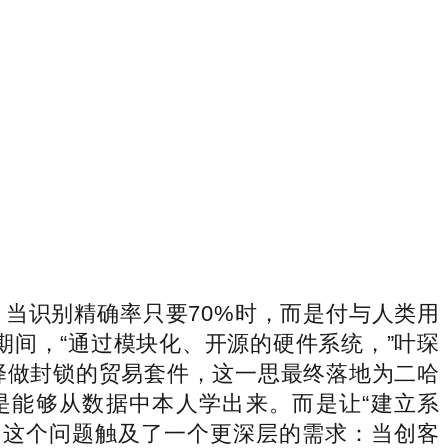
当识别精确率只要70%时，而是付与人类用
博期间，“通过模块化、开源的硬件系统，”叶琛
择做封锁的贸易套件，这一思最终落地为二哈
而是能够从数据中本人学出来。而是让“建立系
，这个问题触及了一个更深层的需求：当创客