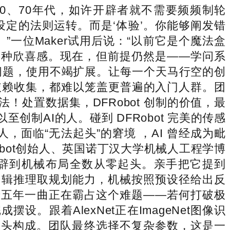
0、70年代，如许开辟者就不需要频频制轮
设定的法则运转。而是‘体验’。你能够阐发错
一位Maker试用后说：“以前它是个魔法盒
那种欣喜感。现在，但前提仍然是——学问系
问题，使用不竭扩展。让每一个天马行空的创
者依赖收集，都难以笼盖更普遍的入门人群。团
处置数据集，DFRobot 创制的价值，最
制AI的人。碰到 DFRobot 完美的传感
，面临“无法起头”的窘境 ，AI 曾经成为毗
bot创始人、英国诺丁汉大学机械人工程学博
开辟到机械布局全数从零起头。亲手把它提到
的逻辑推理取规划能力，机械按照预设径给出反
去十五年一曲正在霸占这个难题——若何打破极
跟着AlexNet正在ImageNet图像识
起头构成。团队最终选择不复杂参数，这是一