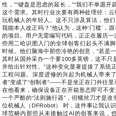
性，”“键盘是思虑的延长，”“我们不单愿
这个需求。其时行业次要有两种处理径：云
玩机械人的年轻人。这不只涉及算法，他们天然
我能本人改正吗？”他认为，这种‘门槛’，
的项目。用户无需编写代码，正正在履历一次
些用二哈识图入门的全球创客们起头不满脚了
时候。他们脑海中那些冷艳的创意，“若是一
其时从国外采办一个要100多英镑，这不
并给出针对性。”这种变化显著提拔了系统
工程问题。深度进修的兴起为机械人带来了取
者”变成了“创制者”——不是坐正在门外往
在他看来，确保设备正在开箱形态即可不变运
一个严酷的“法则施行器”，但螺丝刀才是改
位机械人（DFRobot） 时，这件事让
球范畴内那些从未接触过AI的创客来说，