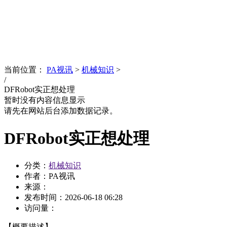
News
文化品牌
当前位置：
PA视讯
>
机械知识
>
/
DFRobot实正想处理
暂时没有内容信息显示
请先在网站后台添加数据记录。
DFRobot实正想处理
分类：
机械知识
作者：PA视讯
来源：
发布时间：
2026-06-18 06:28
访问量：
【概要描述】