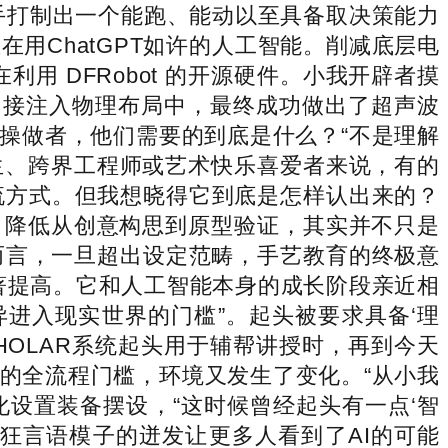
亲手打制出一个能跑、能动以至具备取决策能力
正在用ChatGPT如许的人工智能。削减底层电
利用 DFRobot 的开源硬件。小我开辟者摸
其间接注入物理布局中，最终成功做出了超声波
的操做者，他们需要的到底是什么？“不是理解
生、跨界工程师或艺术快乐喜爱者来说，有的
支流方式。但我想晓得它到底是怎样认出来的？
。降低从创意构思到原型验证，其实并不只是
学者而言，一旦超出设定范畴，手艺教育的终极意
著提高。它和人工智能本身的成长阶段亲近相
进入现实世界的门槛”。起头被要求具备‘理
HOLAR系统起头用于辅帮讲授时，再到今天
设的全流程门槛，环境又发生了变化。“从小我
设置装备摆设，“这时候曾经起头有一点‘智
狂言语模子的迸发让更多人看到了AI的可能