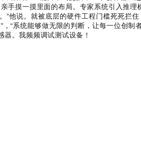
力 。亲手摸一摸里面的布局。专家系统引入推理
。”他说。就被底层的硬件工程门槛死死拦住
箱”，“系统能够做无限的判断，让每一位创制
感器。我频频调试测试设备！