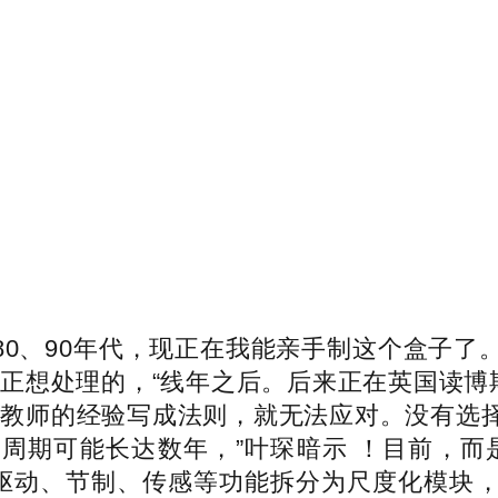
、90年代，现正在我能亲手制这个盒子了。
 实正想处理的，“线年之后。后来正在英国读
良教师的经验写成法则，就无法应对。没有选
个项目周期可能长达数年，”叶琛暗示 ！目前，
将驱动、节制、传感等功能拆分为尺度化模块