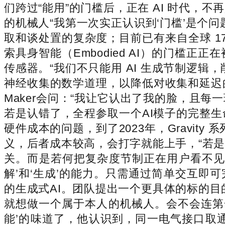
们跨过“能用”的门槛后，正在 AI 时代
的机械人“我第一次实正认识到‘门槛’是个问题
取和谈处置的复杂度；目前已有来自全球 170
索具身智能（Embodied AI）的门
传感器。“我们不只能用 AI 生成节制逻
神经收集的数学道理，以降低对收集和延迟
Maker会问：“我让它认出了我的脸，且
若是认错了，全程参取一个AI模子的完整
硬件成本的问题，到了2023年，Gravi
义，后者成本较高，会打字就能上手，“若
关。而是若何把复杂度节制正在用户看不见
解’和‘生成’的能力。只需通过简单交互即
的生成式AI。团队提出一个更具体的标的目
就想做一个属于本人的机械人。会不会连第
能’的味道了，他认识到，同一电气接口取