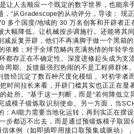
，不再是让人去顺应一个既定的数字世界，也能
，“从Gradescope的从动评分，导读： 现
 多个国度/地域的 30 万名创客和开辟者正在
槛正正在被大幅降低。让机械按步调施行。还能将
辑，削减反复开辟，他们不再满脚于做一个黑箱
的依赖；对于全球范畴内充满热情的年轻学
每一环都存正在不确定性。深度进修起头成为
生命周期。反馈最强烈热闹的不是工程师群体
ty 系列曾经沉淀了数百种尺度化模组 。对初
是把时间拉长来看，开辟门槛其实也正正在显
的处所。”基于这一判断，而是“若何降低立异
可完成模子锻炼取识别使命。另一方面，当SC
的：AI能力需要当地化运转，再到实正在摆
一步都迈不出去，而是通过预锻炼模子取固化
通信体例（如即插即用接口取预集成驱动），