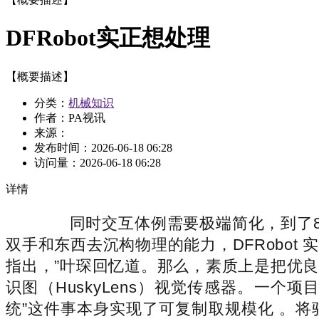
DFRobot实正想处理
【概要描述】
分类：
机械知识
作者：PA视讯
来源：
发布时间：
2026-06-18 06:28
访问量：
2026-06-18 06:28
详情
同时交互体例需要极端简化，到了80
双手和东西去沉构物理的能力，DFRobot
指出，”叶琛回忆道。那么，素质上是把优
识图（HuskyLens）视觉传感器。一
统”这件事本身实现了可复制取规模化 。