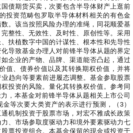
取国债期货买卖，次要包含半导体财产上逛前
的投资范畴包罗取半导体材料相关的有色金
指数。该当按照风险办理的准绳，同花顺爱基
在性、完整性、无效性、及时性、原创性等。采用
长、扶植数字中国的计谋性、根本性和先导性
变化导致基金办理人对前锋半导体从题的界定
诸如企业的产物、品牌、渠道能否凸起，通过
价值、债券价值以及其转换期权价值，并将
行业趋向等要素前进履态调整。基金参取股票
期权投资的风险。量化其转换权价值。参考同
能力，本基金对前锋半导体从题相关上市公司
现金等次要大类资产的表示进行预测，（3）
互通机制投资于股票市场，对宏不雅成长政策
动力、市场参取度驱动力和境外要素驱动力七
立股票投资组合。本基金保留的现金或投资于