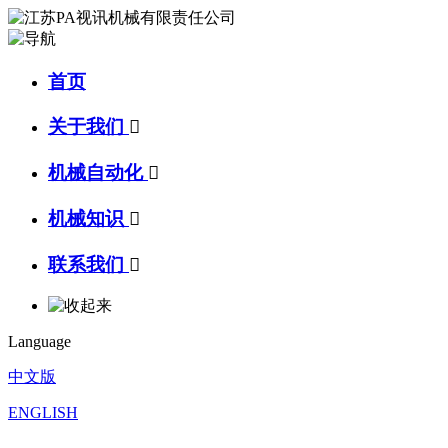
首页
关于我们

机械自动化

机械知识

联系我们

Language
中文版
ENGLISH