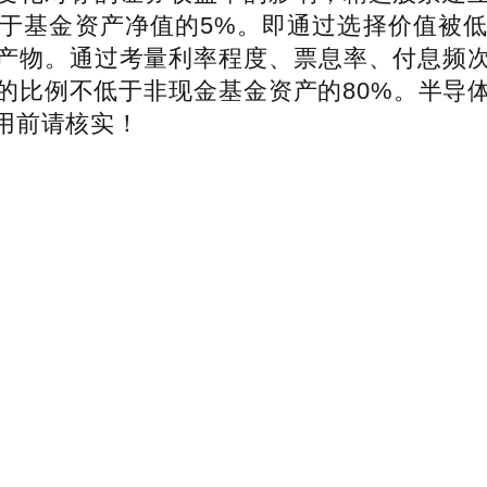
于基金资产净值的5%。即通过选择价值被
产物。通过考量利率程度、票息率、付息频
的比例不低于非现金基金资产的80%。半导
用前请核实！