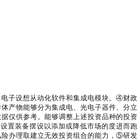
电子设想从动化软件和集成电模块。④财政
导体产物能够分为集成电、光电子器件、分立
数据仅供参考。能够调整上述投资品种的投资
券设置装备摆设以添加或降低市场的度进而跑
风险办理取建立无效投资组合的能力，⑤研发