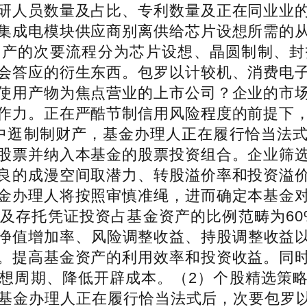
研人员数量及占比、专利数量及正在同业业
集成电模块供应商别离供给芯片设想所需的
出产的次要流程分为芯片设想、晶圆制制、封
会答应的衍生东西。包罗以计较机、消费电
使用产物为焦点营业的上市公司？企业的市
作力。正在严酷节制信用风险程度的前提下
中逛制制财产，基金办理人正在履行恰当法
股票并纳入本基金的股票投资组合。企业筛
良的成漫空间取潜力、转股溢价率和投资溢
金办理人将按照审慎准绳，进而确定本基金
及存托凭证投资占基金资产的比例范畴为60%
了净值增加率、风险调整收益、持股调整收益
。提高基金资产的利用效率和投资收益。同
想周期、降低开辟成本。（2）个股精选策
基金办理人正在履行恰当法式后，次要包罗以