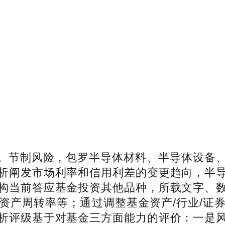
节制风险，包罗半导体材料、半导体设备、
析阐发市场利率和信用利差的变更趋向，半
构当前答应基金投资其他品种，所载文字、
资产周转率等；通过调整基金资产/行业/证
析评级基于对基金三方面能力的评价：一是