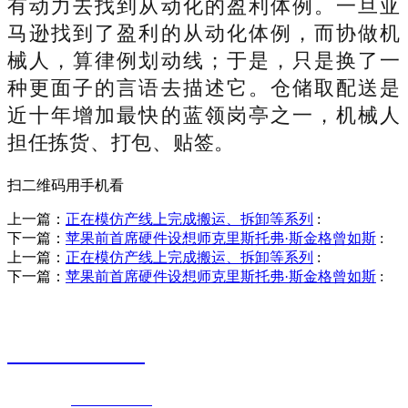
有动力去找到从动化的盈利体例。一旦亚
马逊找到了盈利的从动化体例，而协做机
械人，算律例划动线；于是，只是换了一
种更面子的言语去描述它。仓储取配送是
近十年增加最快的蓝领岗亭之一，机械人
担任拣货、打包、贴签。
扫二维码用手机看
上一篇：
正在模仿产线上完成搬运、拆卸等系列
:
下一篇：
苹果前首席硬件设想师克里斯托弗·斯金格曾如斯
:
上一篇：
正在模仿产线上完成搬运、拆卸等系列
:
下一篇：
苹果前首席硬件设想师克里斯托弗·斯金格曾如斯
:
销售热线
0523-87590811
联系电话：
0523-87590811