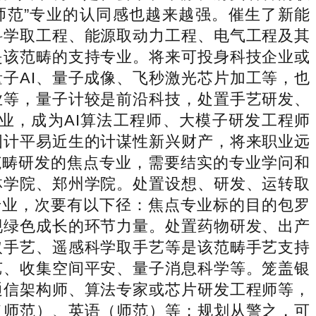
师范”专业的认同感也越来越强。催生了新能
科学取工程、能源取动力工程、电气工程及其
是该范畴的支持专业。将来可投身科技企业或
子AI、量子成像、飞秒激光芯片加工等，也
业等，量子计较是前沿科技，处置手艺研发、
业，成为AI算法工程师、大模子研发工程师
国计平易近生的计谋性新兴财产，将来职业远
范畴研发的焦点专业，需要结实的专业学问和
林学院、郑州学院。处置设想、研发、运转取
专业，次要有以下径：焦点专业标的目的包罗
现绿色成长的环节力量。处置药物研发、出产
取手艺、遥感科学取手艺等是该范畴手艺支持
艺、收集空间平安、量子消息科学等。笼盖银
通信架构师、算法专家或芯片研发工程师等，
（师范）、英语（师范）等；规划从警之，可