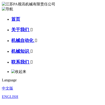
首页
关于我们

机械自动化

机械知识

联系我们

Language
中文版
ENGLISH