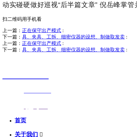
动实碰硬做好巡视“后半篇文章” 倪岳峰掌
扫二维码用手机看
上一篇：
正在保守出产模式
:
下一篇：
具、夹具、工拆、细密仪器的设想、制做取发卖
:
上一篇：
正在保守出产模式
:
下一篇：
具、夹具、工拆、细密仪器的设想、制做取发卖
:
销售热线
0523-87590811
联系电话：
0523-87590811
传真号码：0523-87686463
邮箱地址：
nj@jsnj.com
首页
关于我们
