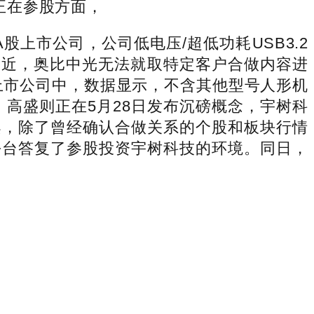
正在参股方面，
市公司，公司低电压/超低功耗USB3.2
窗口临近，奥比中光无法就取特定客户合做内容进
股上市公司中，数据显示，不含其他型号人形机
高盛则正在5月28日发布沉磅概念，宇树科
案，除了曾经确认合做关系的个股和板块行情
等平台答复了参股投资宇树科技的环境。同日，