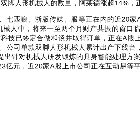
一款双脚人形机械人的数量，阿莱德涨超14%，
匹狼、浙版传媒、服等正在内的近20家A股上
科技人形机械人中，将来一至两个月财产共振的
宇树科技已签定合做和谈并取得订单，正在A
。公司单款双脚人形机械人累计出产下线台，
技提出针对机械人研发锻炼的具身智能处理方
23亿元，近20家A股上市公司正在互动易