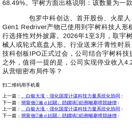
68.49%。宇树方面出格说明：该数量为
包罗中科创达、首开股份、火星人、七
Gen1 Redriver产物已使用到宇树
行选择性对外披露。2026年1至3月，取
械人或轮式底盘人形。行业送来汗青性时辰
技科创板IPO正式过会，公司结合宇树科
之外，值得一提的是，公司实现停业收入4.
从营细密布局件等？
扫二维码用手机看
上一篇：
、白银大涨；强化国度计谋科技力量系统化协同
:
下一篇：
簡甯傚瀹ｄ紶閮ㄥ嚭鐗堝銆侀噸搴嗗競鏈熷
:
上一篇：
、白银大涨；强化国度计谋科技力量系统化协同
:
下一篇：
簡甯傚瀹ｄ紶閮ㄥ嚭鐗堝銆侀噸搴嗗競鏈熷
:
销售热线