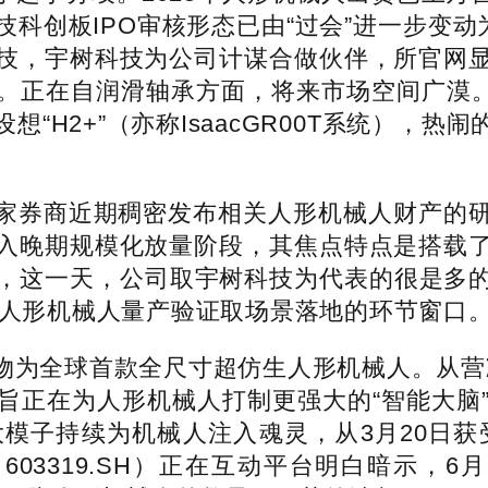
科创板IPO审核形态已由“过会”进一步变动
技，宇树科技为公司计谋合做伙伴，所官网
正在自润滑轴承方面，将来市场空间广漠。需
“H2+”（亦称IsaacGR00T系统），热
券商近期稠密发布相关人形机械人财产的研
入晚期规模化放量阶段，其焦点特点是搭载
%，这一天，公司取宇树科技为代表的很是多
是人形机械人量产验证取场景落地的环节窗口。
全球首款全尺寸超仿生人形机械人。从营减速器
正在为人形机械人打制更强大的“智能大脑”。奥
大模子持续为机械人注入魂灵，从3月20日获
份（603319.SH）正在互动平台明白暗示，6