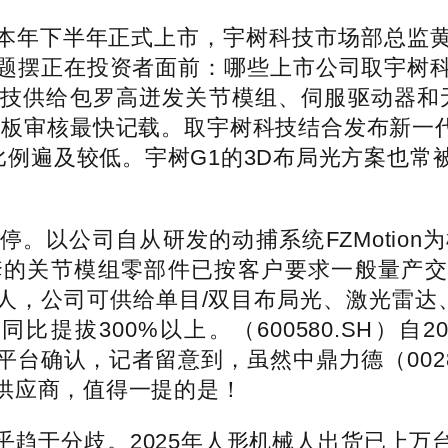
年下半年正式上市，宇树科技市场部总监黄
题摆正在投资者面前：哪些上市公司取宇树
技供给包罗高迸发关节模组、伺服驱动器和
审核最快记载。取宇树科技结合发布新一代人形
比例遍及较低。宇树G1的3D布局光方案也
以公司自从研发的动捕系统FZMotion
的关节模组零部件已按客户要求一般量产交
，公司可供给单目/双目布局光、激光雷达、
比提拔300%以上。（600580.SH）
互动平台确认，记者留意到，虽然中鼎力德（0028
供应商，值得一提的是！
分歧。2025年人形机械人出货已上万台，盛