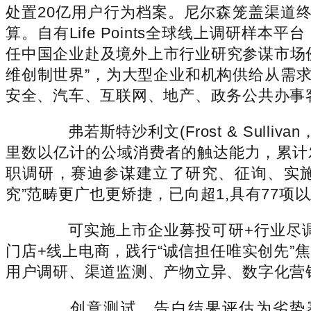
处置20亿用户行为档案。尼尔森笼盖渠道
算。自有Life Points全球线上调研
任中国企业赴及境外上市行业研究参谋市场
维创制世界”，为大型企业和机构供给从需
安全、汽车、互联网、地产、政务公共办事
弗若斯特沙利文(Frost & Sullivan
里数以亿计的公域消费者的触达能力，累计
职调研，赛迪参谋建立了研究、征询、实
究”范畴更广也更矫捷，已向超1,具有77项
可实施上市企业募投可研+行业尽调
门店+线上电商，践行“诚信担任唯实创先
用户调研、渠道监测、产物立异、数字化营
创意测试、告白结果评估为劣势赛道。