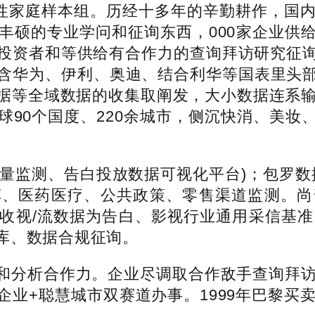
性家庭样本组。历经十多年的辛勤耕作，国内
丰硕的专业学问和征询东西，000家企业供
投资者和等供给有合作力的查询拜访研究征
户含华为、伊利、奥迪、结合利华等国表里头
据等全域数据的收集取阐发，大小数据连系输
球90个国度、220余城市，侧沉快消、美妆
流量监测、告白投放数据可视化平台)；包罗数据
车、医药医疗、公共政策、零售渠道监测。尚
收视/流数据为告白、影视行业通用采信基准
库、数据合规征询。
合作力。企业尽调取合作敌手查询拜访，员工
+聪慧城市双赛道办事。1999年巴黎买卖所上市