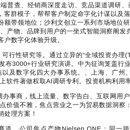
终端普查、经销商深度走访、竞品渠道调研、
样本平台，客群模子，帮帮客户制定命字化计谋以
份额带领地位；沙利文创立一系列市场地位研
求、产物、品牌到用户的一坐式智能洞察阐发办
客户数字化体验升级。
，可行性研究等。通过立异的“全域投资办理(Total 
发布3000+行业研究演讲。中为征询笼盖行
施以及数字化四大办事系统。、上海、广州、
以上软件著做权取AI调研专利。投资机构利用
办事商，线上流量、数字告白、互联网用户行
”焦点价值不雅，焦点营业之一为贸易数据洞察
销处理方案！
公司焦点产物Nielsen ONE：同一跨