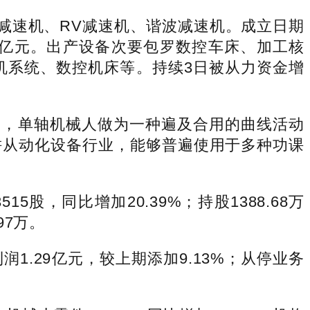
速机、RV减速机、谐波减速机。成立日期
08亿元。出产设备次要包罗数控车床、加工核
机系统、数控机床等。持续3日被从力资金增
投资，单轴机械人做为一种遍及合用的曲线活动
耕从动化设备行业，能够普遍使用于多种功课
，同比增加20.39%；持股1388.68万
97万。
1.29亿元，较上期添加9.13%；从停业务