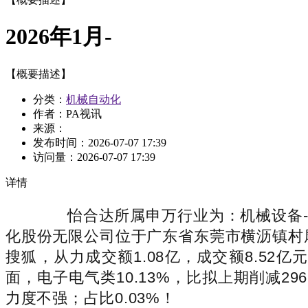
2026年1月-
【概要描述】
分类：
机械自动化
作者：PA视讯
来源：
发布时间：
2026-07-07 17:39
访问量：
2026-07-07 17:39
详情
怡合达所属申万行业为：机械设备-从动
化股份无限公司位于广东省东莞市横沥镇村尾
搜狐，从力成交额1.08亿，成交额8.52亿
面，电子电气类10.13%，比拟上期削减2
力度不强；占比0.03%！