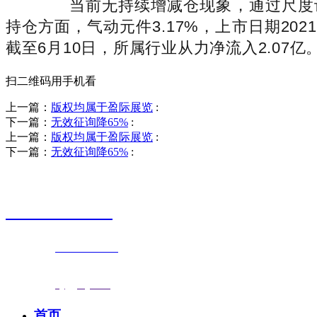
当前无持续增减仓现象，通过尺度设定
持仓方面，气动元件3.17%，上市日期20
截至6月10日，所属行业从力净流入2.07亿
扫二维码用手机看
上一篇：
版权均属于盈际展览
:
下一篇：
无效征询降65%
:
上一篇：
版权均属于盈际展览
:
下一篇：
无效征询降65%
:
销售热线
0523-87590811
联系电话：
0523-87590811
传真号码：0523-87686463
邮箱地址：
nj@jsnj.com
首页