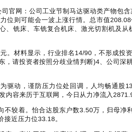
司官网：公司工业节制马达驱动类产物包含减
破压力位则可能会一波上涨行情。总市值208.
心、铣床、车铣复合机床、激光切割机及从
元。材料显示，行业排名14/90，不形成
东，请投资者按照分歧业情判断)4、公司深
动，谨防压力位处回调，人均畅通股13515股
发内容来历于互联网，今日从力净流入2871.
较着。怡合达股东户数3.50万，归母净利润
接近压力位33.18。