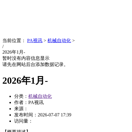
News
文化品牌
当前位置：
PA视讯
>
机械自动化
>
/
2026年1月-
暂时没有内容信息显示
请先在网站后台添加数据记录。
2026年1月-
分类：
机械自动化
作者：PA视讯
来源：
发布时间：
2026-07-07 17:39
访问量：
【概要描述】