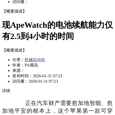
访问量：
【概要描述】
现ApeWatch的电池续航能力仅
有2.5到4小时的时间
【概要描述】
分类：
机械自动化
作者：PA视讯
来源：
发布时间：
2026-01-31 07:23
访问量：
2026-01-31 07:23
详情
正在汽车财产需要愈加地智能、愈
加地平安的根本上，这个苹果第一款可穿