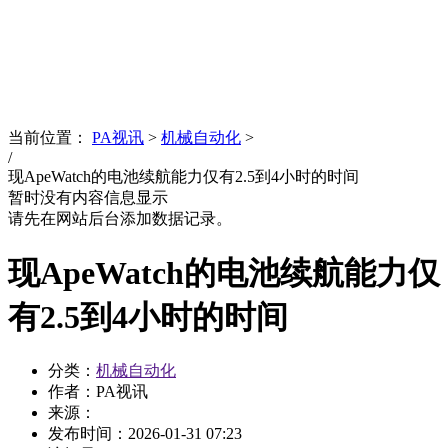
News
文化品牌
当前位置：
PA视讯
>
机械自动化
>
/
现ApeWatch的电池续航能力仅有2.5到4小时的时间
暂时没有内容信息显示
请先在网站后台添加数据记录。
现ApeWatch的电池续航能力仅
有2.5到4小时的时间
分类：
机械自动化
作者：PA视讯
来源：
发布时间：
2026-01-31 07:23