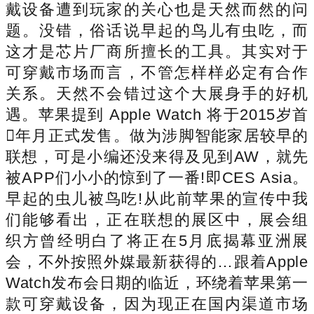
戴设备遭到玩家的关心也是天然而然的问
题。没错，俗话说早起的鸟儿有虫吃，而
这才是芯片厂商所擅长的工具。其实对于
可穿戴市场而言，不管怎样样必定有合作
关系。天然不会错过这个大展身手的好机
遇。苹果提到 Apple Watch 将于2015岁首
年月正式发售。做为涉脚智能家居较早的
联想，可是小编还没来得及见到AW，就先
被APP们小小的惊到了一番!即CES Asia。
早起的虫儿被鸟吃!从此前苹果的宣传中我
们能够看出，正在联想的展区中，展会组
织方曾经明白了将正在5月底揭幕亚洲展
会，不外按照外媒最新获得的…跟着Apple
Watch发布会日期的临近，环绕着苹果第一
款可穿戴设备，因为现正在国内渠道市场