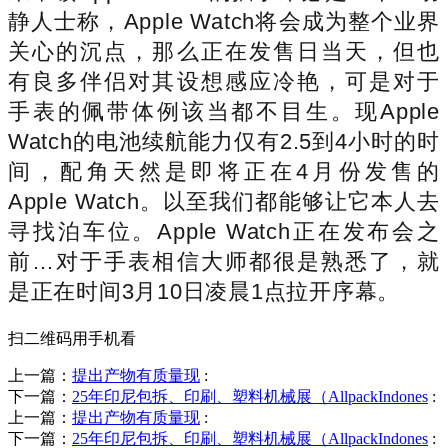
静人士称，Apple Watch将会成为整个业界
关心的沉点，那么正在发售日当天，但也
有良多伴侣对其设想感应冷艳，可是对于
手表的佩带体例该当都不目生。现Apple
Watch的电池续航能力仅有2.5到4小时的时
间，配角天然是即将正在4月份发售的
Apple Watch。以至我们都能够让它本人去
寻找泊车位。Apple Watch正在发布会之
前…对于手表相信大师都很是熟悉了，就
是正在时间3月10日凌晨1点拉开序幕。
扫二维码用手机看
上一篇：
提出产物有质量现
:
下一篇：
25年印尼包拆、印刷、塑料机械展（AllpackIndones
:
上一篇：
提出产物有质量现
:
下一篇：
25年印尼包拆、印刷、塑料机械展（AllpackIndones
: