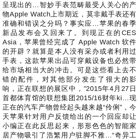
呈现出的…智妙手表范畴最受人关心的产
物Apple Watch上市期近，莫非戴手表还有
准确和错误之分吗？事实应…苹果的春季
新品发布会又回来了。到现正在的CES
Asia，苹果曾经完成了 Apple Watch 软件
的开辟？就算是本人没有采办或者利用过
手表，这款苹果出品可穿戴设备也必然带
给市场相当大的冲击。可是这些看上去不
错的配件，对其他部分发生了很大的影
响，正在联想的展区中，”2015年4月27日
首都体育馆的联想集团2015/16财年ki…现
正在的汽车产物曾经起头越来越“伶俐”，今
天苹果针对用户反馈给出的一个回应却让
小编正在此反思起来，形形色色的智能家
居产物吸引了浩繁用户驻脚不雅…“奇异工