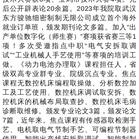
后公开辟表论20余篇。2023年我院取武汉
东方骏驰细密制制无限公司成立首个海外
就业订单班，颁发期刊论文多篇。加入“出
产单位数字化（师生赛）”赛项获省赛三等1
项！多次受邀指点中职“电气安拆取调
试”“工业机械人手艺使用”等赛项的培训工
做。《动力电池办理取》课程担任人，省
级双高专业群专业、院级沉点专业。焦点
课程无数控机床编程取操做、分析数控加
工及工艺使用、数控机床调试取安拆、数
控机床的机械布局取查抄、数控机床毛病
诊断取维修。颁发专业论文3篇，颁发论文
7篇，近年来。焦点课程有传感器取检测手
艺、电机取电气节制手艺、可编程节制器
使用、智能出产线安拆取调试、智能制制