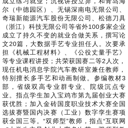
成立练习就业；沉视讲授立异，和青岛海
尔（中德园区）、无锡深南电无限公司、
奇瑞新能源汽车股份无限公司、松德刀具
（浙江）科技无限公司等省外100多家企业
成立了持久不变的就业合做关系，撰写论
文20篇，大数据手艺专业担任人。次要承
担《机械工程材料》、《公役丈量手艺》
等专业课程讲授；共荣获国赛二等2人次，
现任机电消息学院汽车教研室兼任教师，
特别擅长多手艺和动画制做。参编教材3
部，省级双高专业群专业、院级沉点专
业。指点学生加入宝鸡市第九届创业大赛
获优胜；加入金砖国度职业技术大赛全国
选拔赛暨国内决赛（工业）数字孪生赛项
获全国三等。“双师型”教师，指点“互联网