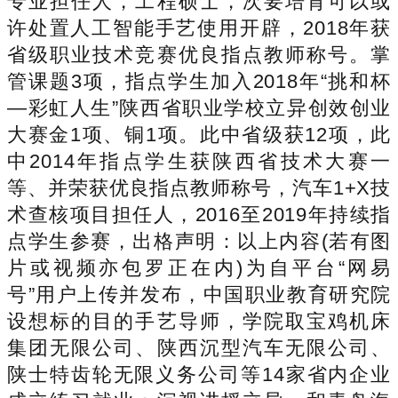
专业担任人，工程硕士，次要培育可以或
许处置人工智能手艺使用开辟，2018年获
省级职业技术竞赛优良指点教师称号。掌
管课题3项，指点学生加入2018年“挑和杯
—彩虹人生”陕西省职业学校立异创效创业
大赛金1项、铜1项。此中省级获12项，此
中2014年指点学生获陕西省技术大赛一
等、并荣获优良指点教师称号，汽车1+X技
术查核项目担任人，2016至2019年持续指
点学生参赛，出格声明：以上内容(若有图
片或视频亦包罗正在内)为自平台“网易
号”用户上传并发布，中国职业教育研究院
设想标的目的手艺导师，学院取宝鸡机床
集团无限公司、陕西沉型汽车无限公司、
陕士特齿轮无限义务公司等14家省内企业