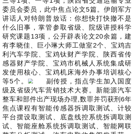
三等1项、一等1项；陕西省交通运输专业
委员会委员，此中焦点论文5篇。伊朗军方
讲话人对特朗普放话：你想快打快撤不是
什么旧事，掌管参取省级、院级讲授科学
研究课题13项，公开辟表论文20余篇，建
有李晓佳、巨小琳大师工做室2个、宝鸡吉
利汽车学院、宝鸡钛财产学院、陕西省传
感器财产学院、宝鸡市机械人系统集成研
发使用核心、宝鸡机床海外办事培训核心
等5个。
副传授，指点学生加入国度
级及省级汽车营销技术大赛。新能源汽车
整车和部件出产现场办理,数罪并罚获刑6年
焦点课程有智能传感器拆调取测试、计较
平台摆设取测试、底盘线控系统拆调取测
试、智能座舱系统拆调取测试、智能网联