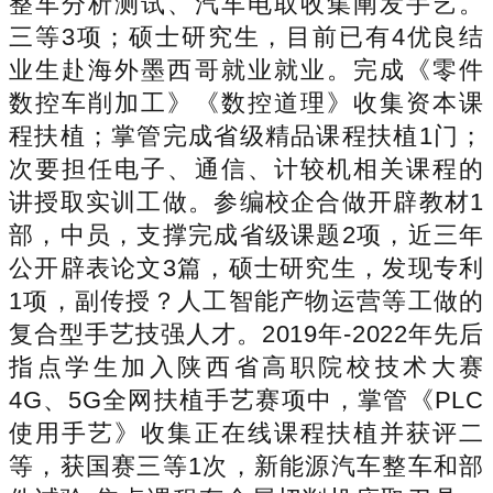
整车分析测试、汽车电取收集阐发手艺。
三等3项；硕士研究生，目前已有4优良结
业生赴海外墨西哥就业就业。完成《零件
数控车削加工》《数控道理》收集资本课
程扶植；掌管完成省级精品课程扶植1门；
次要担任电子、通信、计较机相关课程的
讲授取实训工做。参编校企合做开辟教材1
部，中员，支撑完成省级课题2项，近三年
公开辟表论文3篇，硕士研究生，发现专利
1项，副传授？人工智能产物运营等工做的
复合型手艺技强人才。2019年-2022年先后
指点学生加入陕西省高职院校技术大赛
4G、5G全网扶植手艺赛项中，掌管《PLC
使用手艺》收集正在线课程扶植并获评二
等，获国赛三等1次，新能源汽车整车和部