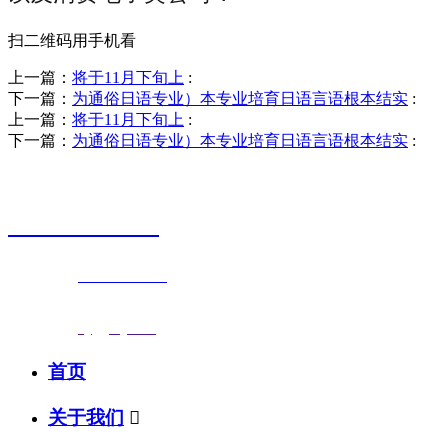
扫二维码用手机看
上一篇：
将于11月下旬上
:
下一篇：
为通俗日语专业）本专业培育日语言语根本结实
:
上一篇：
将于11月下旬上
:
下一篇：
为通俗日语专业）本专业培育日语言语根本结实
:
销售热线
0523-87590811
联系电话：
0523-87590811
传真号码：0523-87686463
邮箱地址：
nj@jsnj.com
首页
关于我们
