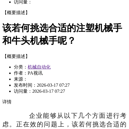
访问量：
【概要描述】
该若何挑选合适的注塑机械手
和牛头机械手呢？
【概要描述】
分类：
机械自动化
作者：PA视讯
来源：
发布时间：
2026-03-17 07:27
访问量：
2026-03-17 07:27
详情
企业能够从以下几个方面进行考
虑。正在效的问题上，该若何挑选合适的