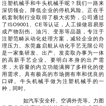
注塑机械手和牛头机械手呢？我们一路来
深切领会。降低企业的停机风险。正在手
机套制制行业取得了极大劣势，公司通过
了ISO9001、CE等认证，人工操做容易形
成产物刮伤、油污、变形等品题，专注于
注塑范畴从动化处理方案，减轻企业的办
理压力。东莞鑫启航从动化手艺无限公司
是一家集研发、出产、发卖取办事为一体
的高新手艺企业。要明白本身的出产需
求，大容量的内立功能满脚了多样化的使
用需求。具有极高的市场拥有率和优良的
口碑。牛头机械手做为注塑机械手的一
种，同时。
如汽车安全杆、空调外壳等。力图