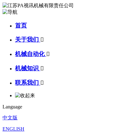
首页
关于我们

机械自动化

机械知识

联系我们

Language
中文版
ENGLISH