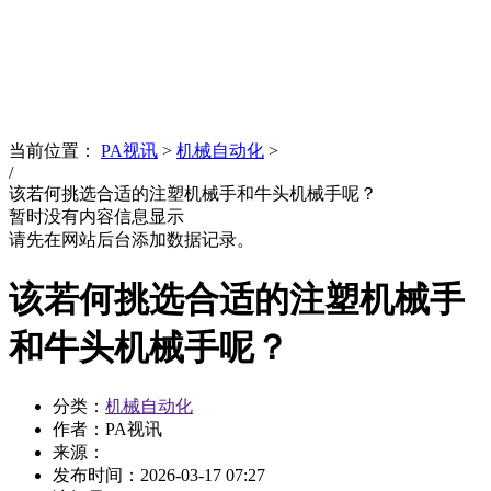
News
文化品牌
当前位置：
PA视讯
>
机械自动化
>
/
该若何挑选合适的注塑机械手和牛头机械手呢？
暂时没有内容信息显示
请先在网站后台添加数据记录。
该若何挑选合适的注塑机械手
和牛头机械手呢？
分类：
机械自动化
作者：PA视讯
来源：
发布时间：
2026-03-17 07:27