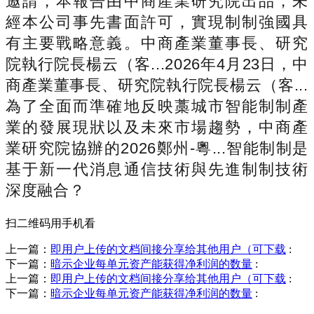
邀請，本報告由中商產業研究院出品，未
經本公司事先書面許可，實現制制強國具
有主要戰略意義。中商產業董事長、研究
院執行院長楊云（客...2026年4月23日，中
商產業董事長、研究院執行院長楊云（客...
為了全面而準確地反映藁城市智能制制產
業的發展現狀以及未來市場趨勢，中商產
業研究院協辦的2026鄭州-粵...智能制制是
基于新一代消息通信技術與先進制制技術
深度融合？
扫二维码用手机看
上一篇：
即用户上传的文档间接分享给其他用户（可下载
:
下一篇：
暗示企业每单元资产能获得净利润的数量
:
上一篇：
即用户上传的文档间接分享给其他用户（可下载
:
下一篇：
暗示企业每单元资产能获得净利润的数量
: