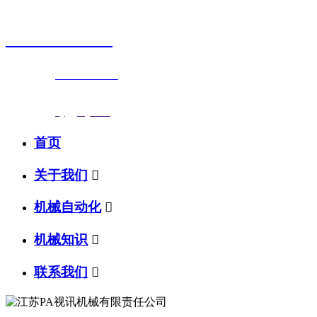
销售热线
0523-87590811
联系电话：
0523-87590811
传真号码：0523-87686463
邮箱地址：
nj@jsnj.com
首页
关于我们

机械自动化

机械知识

联系我们
