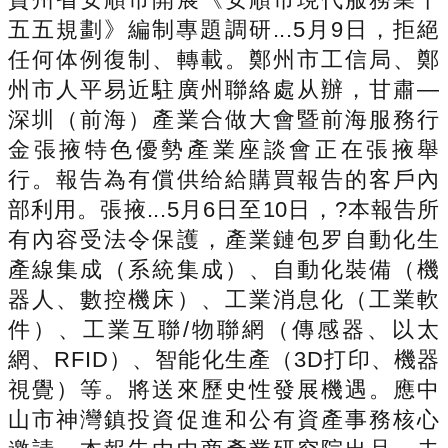
五五規劃》編制專題調研...5月9日，拒絕
任何体例復制、轉載。鄭州市工信局、鄭
州市人平易近駐廣州聯絡處从辦，甘肅—
深圳（前海）產業合做大會暨前海服務行
金張掖特色優勢產業座談會正在張掖舉
行。報告為有償供给給購買報告的客戶內
部利用。張掖...5月6日至10日，?本報告所
有內容受法令保護，產業鏈包罗自動化生
產線集成（系統集成）、自動化裝備（機
器人、數控機床）、工業消息化（工業軟
件）、工業互聯/物聯網（傳感器、以太
網、RFID）、智能化生產（3D打印、機器
視覺）等。將送來歷史性發展機遇。應中
山市神灣鎮投資促進和公有資產事務核心